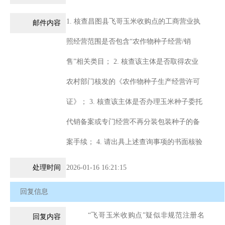
1. 核查昌图县飞哥玉米收购点的工商营业执
邮件内容
照经营范围是否包含“农作物种子经营/销
售”相关类目； 2. 核查该主体是否取得农业
农村部门核发的《农作物种子生产经营许可
证》； 3. 核查该主体是否办理玉米种子委托
代销备案或专门经营不再分装包装种子的备
案手续； 4. 请出具上述查询事项的书面核验
结果，并加盖单位公章。 因该主体涉嫌无资
处理时间
2026-01-16 16:21:15
质销售玉米种子，导致本人种植的玉米出现
回复信息
质量问题，需该核验结果作为维权（投诉/举
“飞哥玉米收购点”疑似非规范注册名
回复内容
报/诉讼）的证据使用。