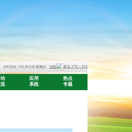
8/9/2026, 7:03:20 AM 星期日
互动
应用
热点
交流
系统
专题
-
-