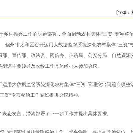
关于2026年度农业种质资源保护补助资金...
关于征求《苹果砧木组培脱毒技术规程》...
【字体：
进一步规范农药兽药生产经营使用综合整...
辽宁省农业农村厅2026年第一批兽药GMP核...
于乡村振兴
工作的决策部署
，全面启动农村集体
“三资”专项整
关于公开征求《辽宁省兽药经营质量管理...
辽宁省植保植检总站（辽宁省农药检定站...
日，锦州市
太和区召开
运用大数据监督系统深化农村集体
“三资
辽宁省植保植检总站（辽宁省农药检定站...
织部、宣传部、政法委、网信办、信访局、公安分局、自然资源
辽宁省营商环境经营主体和群众调查问卷...
各街道
主要领导
及农经工作具体经办人参加会议。
2025年度中央对地方转移支付预算执行情...
关于开展《辽宁省黑土地保护条例》 问卷...
关于2026年度农业种质资源保护补助资金...
于
运用大数据监督系统深化农村集体
“
三资
”
管理突出问题专项整
关于征求《苹果砧木组培脱毒技术规程》...
“三资”专项整治工作专班推进会议精神
。
进一步规范农药兽药生产经营使用综合整...
辽宁省农业农村厅2026年第一批兽药GMP核...
关于公开征求《辽宁省兽药经营质量管理...
了表态发言
，
潘涛部署
了下一步
工作并提出具体要求。
辽宁省植保植检总站（辽宁省农药检定站...
辽宁省植保植检总站（辽宁省农药检定站...
资
”
管理突出问题专项整治工作，
郭嘉强调
，要提高政治站位，