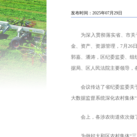
发布时间：2025年07月29日
为
深入贯彻落实省、市关
金、资产、资源管理，
7月26
郭嘉
、
潘涛
，
区纪委监委、组
据局
、区人民法院
主要领导，
会议
传达了省纪委监委
关
大数据监督系统深化农村集体
会上，
各涉农街道依次做
为做好
太和区
农村集体
“
三