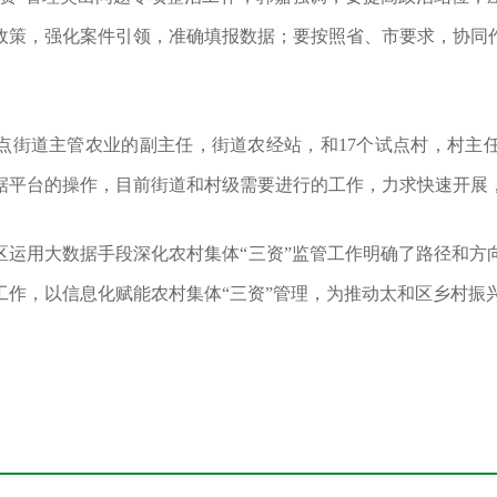
辽宁省营商环境经营主体和群众调查问卷...
政策，强化案件引领，准确填报数据
；要
按照省
、
市要求，协同
2025年度中央对地方转移支付预算执行情...
关于开展《辽宁省黑土地保护条例》 问卷...
关于2026年度农业种质资源保护补助资金...
关于征求《苹果砧木组培脱毒技术规程》...
点街道主管农业的副主任，街道农经站，和
17个试点村，村主
进一步规范农药兽药生产经营使用综合整...
辽宁省农业农村厅2026年第一批兽药GMP核...
据平台的操作，目前街道和村级需要进行的工作，力求快速开展
关于公开征求《辽宁省兽药经营质量管理...
辽宁省植保植检总站（辽宁省农药检定站...
区运用大数据手段深化农村集体
“
三资
”
监管工作明确了路径和方
辽宁省植保植检总站（辽宁省农药检定站...
工作，以信息化赋能农村集体
“
三资
”
管理，为推动
太和区
乡村振
辽宁省营商环境经营主体和群众调查问卷...
2025年度中央对地方转移支付预算执行情...
关于开展《辽宁省黑土地保护条例》 问卷...
关于2026年度农业种质资源保护补助资金...
关于征求《苹果砧木组培脱毒技术规程》...
进一步规范农药兽药生产经营使用综合整...
辽宁省农业农村厅2026年第一批兽药GMP核...