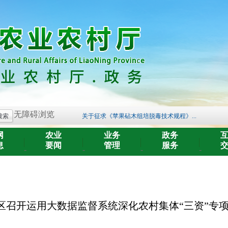
2025年度中央对地方转移支付预算执行情...
关于开展《辽宁省黑土地保护条例》 问卷...
关于2026年度农业种质资源保护补助资金...
无障碍浏览
关于征求《苹果砧木组培脱毒技术规程》...
进一步规范农药兽药生产经营使用综合整...
网
农业
业务
政务
辽宁省农业农村厅2026年第一批兽药GMP核...
息
要闻
管理
服务
-
-
-
-
关于公开征求《辽宁省兽药经营质量管理...
辽宁省植保植检总站（辽宁省农药检定站...
辽宁省植保植检总站（辽宁省农药检定站...
辽宁省营商环境经营主体和群众调查问卷...
和区召开运用大数据监督系统深化农村集体“三资”专
2025年度中央对地方转移支付预算执行情...
关于开展《辽宁省黑土地保护条例》 问卷...