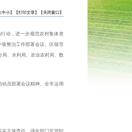
大
中
小
】
【打印文章】
【关闭窗口】
治行动，进一步规范农村集体资
”专项整治工作部署会议。
区领导
分局、水利局、农业农村局、数
治动员部署会
议
精神
、全
市运用
压实主体责任，强化部门监管职