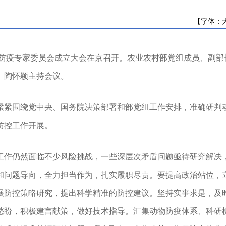
[朝阳]北票市开展畜牧领域法规与系统操...
[朝阳]喀喇沁左翼蒙古族自治县召开政策...
【字体：
辽宁省农业农村厅关于发布《辽宁省海洋...
2025年辽宁省农业系列中级及以下专业技...
防疫专家委员会成立大会在京召开。农业农村部党组成员、副部
2025年辽宁省农业系列高级专业技术职务...
2025年农产品品牌培育名单公示
）陶怀颖主持会议。
关于开展2025年全省农业系列职称评审答...
关于公开征求《辽宁省家庭农场名录管理...
围绕党中央、国务院决策部署和部党组工作安排，准确研判动
关于开展《辽宁省黑土地保护条例》 问卷...
防控工作开展。
[朝阳]凌源市农业农村局深入乡镇督导农...
[朝阳]北票市开展畜牧领域法规与系统操...
[朝阳]喀喇沁左翼蒙古族自治县召开政策...
仍然面临不少风险挑战，一些深层次矛盾问题亟待研究解决，
辽宁省农业农村厅关于发布《辽宁省海洋...
和问题导向，全力担当作为，扎实履职尽责。要提高政治站位，
2025年辽宁省农业系列中级及以下专业技...
2025年辽宁省农业系列高级专业技术职务...
展防控策略研究，提出科学精准的防控建议。坚持实事求是，及
2025年农产品品牌培育名单公示
愁盼，积极建言献策，做好技术指导。汇集动物防疫体系、科研
关于开展2025年全省农业系列职称评审答...