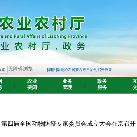
关于开展《辽宁省黑土地保护条例》 问卷...
[朝阳]凌源市农业农村局深入乡镇督导农...
[朝阳]北票市开展畜牧领域法规与系统操...
无障碍浏览
[朝阳]喀喇沁左翼蒙古族自治县召开政策...
辽宁省农业农村厅关于发布《辽宁省海洋...
网
农业
业务
政务
2025年辽宁省农业系列中级及以下专业技...
息
要闻
管理
服务
-
-
-
-
2025年辽宁省农业系列高级专业技术职务...
2025年农产品品牌培育名单公示
关于开展2025年全省农业系列职称评审答...
关于公开征求《辽宁省家庭农场名录管理...
第四届全国动物防疫专家委员会成立大会在京召开
关于开展《辽宁省黑土地保护条例》 问卷...
[朝阳]凌源市农业农村局深入乡镇督导农...