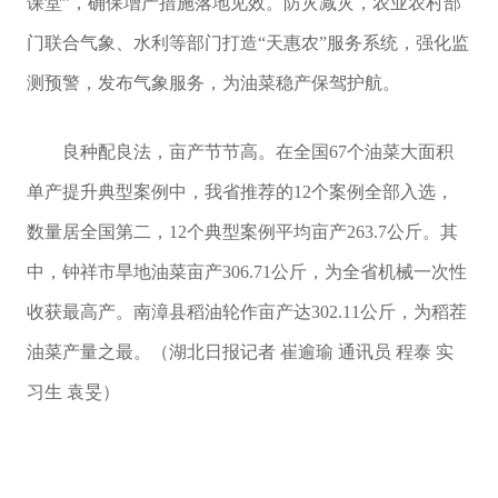
课堂”，确保增产措施落地见效。防灾减灾，农业农村部
门联合气象、水利等部门打造“天惠农”服务系统，强化监
测预警，发布气象服务，为油菜稳产保驾护航。
良种配良法，亩产节节高。在全国67个油菜大面积
单产提升典型案例中，我省推荐的12个案例全部入选，
数量居全国第二，12个典型案例平均亩产263.7公斤。其
中，钟祥市旱地油菜亩产306.71公斤，为全省机械一次性
收获最高产。南漳县稻油轮作亩产达302.11公斤，为稻茬
油菜产量之最。（湖北日报记者 崔逾瑜 通讯员 程泰 实
习生 袁旻）