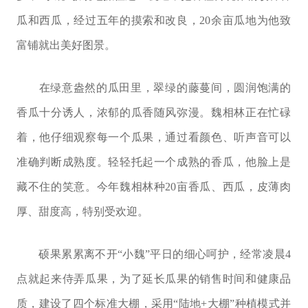
瓜和西瓜，经过五年的摸索和改良，20余亩瓜地为他致
富铺就出美好图景。
在绿意盎然的瓜田里，翠绿的藤蔓间，圆润饱满的
香瓜十分诱人，浓郁的瓜香随风弥漫。魏相林正在忙碌
着，他仔细观察每一个瓜果，通过看颜色、听声音可以
准确判断成熟度。轻轻托起一个成熟的香瓜，他脸上是
藏不住的笑意。今年魏相林种20亩香瓜、西瓜，皮薄肉
厚、甜度高，特别受欢迎。
硕果累累离不开“小魏”平日的细心呵护，经常凌晨4
点就起来侍弄瓜果，为了延长瓜果的销售时间和健康品
质，建设了四个标准大棚，采用“陆地+大棚”种植模式并