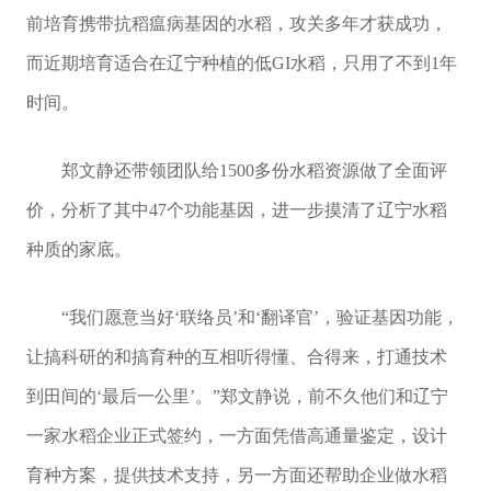
前培育携带抗稻瘟病基因的水稻，攻关多年才获成功，
而近期培育适合在辽宁种植的低GI水稻，只用了不到1年
时间。
郑文静还带领团队给1500多份水稻资源做了全面评
价，分析了其中47个功能基因，进一步摸清了辽宁水稻
种质的家底。
“我们愿意当好‘联络员’和‘翻译官’，验证基因功能，
让搞科研的和搞育种的互相听得懂、合得来，打通技术
到田间的‘最后一公里’。”郑文静说，前不久他们和辽宁
一家水稻企业正式签约，一方面凭借高通量鉴定，设计
育种方案，提供技术支持，另一方面还帮助企业做水稻