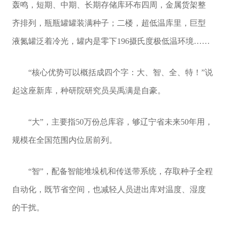
轰鸣，短期、中期、长期存储库环布四周，金属货架整
齐排列，瓶瓶罐罐装满种子；二楼，超低温库里，巨型
液氮罐泛着冷光，罐内是零下196摄氏度极低温环境……
“核心优势可以概括成四个字：大、智、全、特！”说
起这座新库，种研院研究员吴禹满是自豪。
“大”，主要指50万份总库容，够辽宁省未来50年用，
规模在全国范围内位居前列。
“智”，配备智能堆垛机和传送带系统，存取种子全程
自动化，既节省空间，也减轻人员进出库对温度、湿度
的干扰。