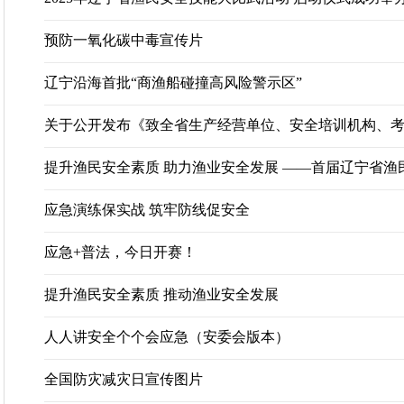
辽宁省农业农村厅所属事业单位2026年面...
预防一氧化碳中毒宣传片
2025年度中央对地方转移支付预算执行情...
关于开展《辽宁省黑土地保护条例》 问卷...
辽宁沿海首批“商渔船碰撞高风险警示区”
关于三级渔港等级认定的公示
关于征求《辽丹黑猪饲养技术规程》等3项...
关于公开发布《致全省生产经营单位、安全培训机构、考试
公 示
渔业行政处罚案件结果公示
提升渔民安全素质 助力渔业安全发展 ——首届辽宁省渔民安
辽宁省农业农村厅所属事业单位2026年面...
关于公布辽宁省农业农村厅所属事业单位...
应急演练保实战 筑牢防线促安全
辽宁省农业农村厅妨碍农村领域统一大市...
辽宁省农业农村厅所属事业单位2026年面...
应急+普法，今日开赛！
2025年度中央对地方转移支付预算执行情...
提升渔民安全素质 推动渔业安全发展
关于开展《辽宁省黑土地保护条例》 问卷...
关于三级渔港等级认定的公示
人人讲安全个个会应急（安委会版本）
关于征求《辽丹黑猪饲养技术规程》等3项...
公 示
全国防灾减灾日宣传图片
渔业行政处罚案件结果公示