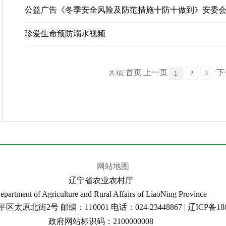
辽宁省农业农村厅所属事业单位2026年面...
公益广告《冬季安全风险及防范措施十防十做到》安委
关于公布辽宁省农业农村厅所属事业单位...
辽宁省农业农村厅妨碍农村领域统一大市...
珍爱生命预防溺水视频
辽宁省农业农村厅所属事业单位2026年面...
2025年度中央对地方转移支付预算执行情...
关于开展《辽宁省黑土地保护条例》 问卷...
首页
上一页
下
共3页
2
3
1
关于三级渔港等级认定的公示
关于征求《辽丹黑猪饲养技术规程》等3项...
公 示
渔业行政处罚案件结果公示
辽宁省农业农村厅所属事业单位2026年面...
关于公布辽宁省农业农村厅所属事业单位...
辽宁省农业农村厅妨碍农村领域统一大市...
网站地图
辽宁省农业农村厅所属事业单位2026年面...
辽宁省农业农村厅
2025年度中央对地方转移支付预算执行情...
epartment of Agriculture and Rural Affairs of LiaoNing Province
关于开展《辽宁省黑土地保护条例》 问卷...
北街2号 邮编：110001 电话：024-23448867 | 辽ICP备1801
关于三级渔港等级认定的公示
政府网站标识码：2100000008