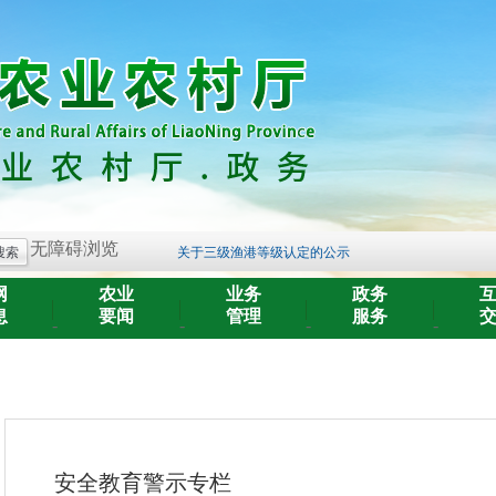
2025年度中央对地方转移支付预算执行情...
关于开展《辽宁省黑土地保护条例》 问卷...
关于三级渔港等级认定的公示
无障碍浏览
关于征求《辽丹黑猪饲养技术规程》等3项...
公 示
网
农业
业务
政务
息
要闻
管理
服务
渔业行政处罚案件结果公示
-
-
-
-
辽宁省农业农村厅所属事业单位2026年面...
关于公布辽宁省农业农村厅所属事业单位...
辽宁省农业农村厅妨碍农村领域统一大市...
辽宁省农业农村厅所属事业单位2026年面...
2025年度中央对地方转移支付预算执行情...
安全教育警示专栏
关于开展《辽宁省黑土地保护条例》 问卷...