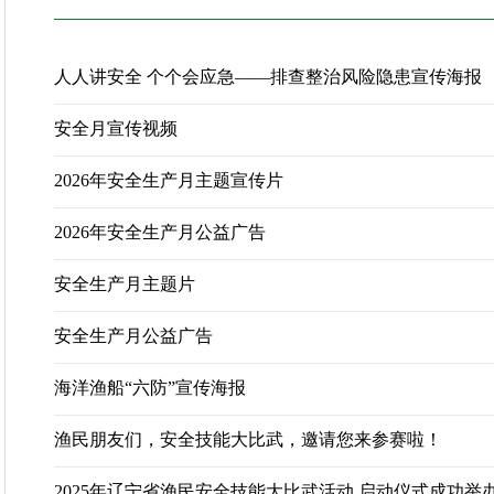
关于三级渔港等级认定的公示
关于征求《辽丹黑猪饲养技术规程》等3项...
人人讲安全 个个会应急——排查整治风险隐患宣传海报
公 示
渔业行政处罚案件结果公示
安全月宣传视频
辽宁省农业农村厅所属事业单位2026年面...
关于公布辽宁省农业农村厅所属事业单位...
2026年安全生产月主题宣传片
辽宁省农业农村厅妨碍农村领域统一大市...
辽宁省农业农村厅所属事业单位2026年面...
2026年安全生产月公益广告
2025年度中央对地方转移支付预算执行情...
安全生产月主题片
关于开展《辽宁省黑土地保护条例》 问卷...
关于三级渔港等级认定的公示
安全生产月公益广告
关于征求《辽丹黑猪饲养技术规程》等3项...
公 示
海洋渔船“六防”宣传海报
渔业行政处罚案件结果公示
辽宁省农业农村厅所属事业单位2026年面...
渔民朋友们，安全技能大比武，邀请您来参赛啦！
关于公布辽宁省农业农村厅所属事业单位...
辽宁省农业农村厅妨碍农村领域统一大市...
2025年辽宁省渔民安全技能大比武活动 启动仪式成功举