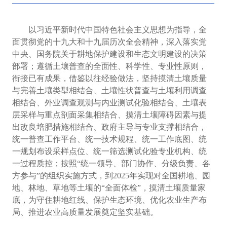
以习近平新时代中国特色社会主义思想为指导，全
面贯彻党的十九大和十九届历次全会精神，深入落实党
中央、国务院关于耕地保护建设和生态文明建设的决策
部署；遵循土壤普查的全面性、科学性、专业性原则，
衔接已有成果，借鉴以往经验做法，坚持摸清土壤质量
与完善土壤类型相结合、土壤性状普查与土壤利用调查
相结合、外业调查观测与内业测试化验相结合、土壤表
层采样与重点剖面采集相结合、摸清土壤障碍因素与提
出改良培肥措施相结合、政府主导与专业支撑相结合，
统一普查工作平台、统一技术规程、统一工作底图、统
一规划布设采样点位、统一筛选测试化验专业机构、统
一过程质控；按照“统一领导、部门协作、分级负责、各
方参与”的组织实施方式，到
2025年实现对全国耕地、园
地、林地、草地等土壤的
“
全面体检
”
，摸清土壤质量家
底，为守住耕地红线、保护生态环境、优化农业生产布
局、推进农业高质量发展奠定坚实基础。