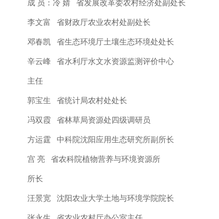
成
员：
冷
婧
省发展改革委农村经济处副处长
李文富
省财政厅农业农村处副处长
邓春凯
省生态环境厅土壤生态环境处处长
辛云峰
省水利厅水文水资源监测评价中心
主任
郭宝生
省统计局农村处处长
冯双霞
省林草局资源处四级调研员
方运霆
中科院沈阳应用生态研究所副所长
宫
亮
省农科院植物营养与环境资源所
所长
汪景宽
沈阳农业大学土地与环境学院院长
张永生
省农业农村厅办公室主任