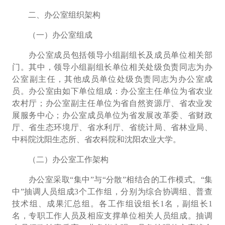
二、办公室组织架构
（一）办公室组成
办公室成员包括领导小组副组长及成员单位相关部
门。其中，领导小组副组长单位相关处级负责同志为办
公室副主任，其他成员单位处级负责同志为办公室成
员。办公室由如下单位组成：办公室主任单位为省农业
农村厅；办公室副主任单位为省自然资源厅、省农业发
展服务中心；
办公室成员单位为
省发展改革委、省财政
厅、省生态环境厅、省水利厅、省统计局、省林业局、
中科院沈阳生态所、省农科院和沈阳农业大学。
（二）办公室工作架构
办公室采取
“
集中
”
与
“
分散
”
相结合的工作模式。
“
集
中
”
抽调人员组成
3
个工作组，分别为综合协调组、普查
技术组、成果汇总组。各工作组设组长
1
名，副组长
1
名，专职工作人员及相应支撑单位相关人员组成。抽调