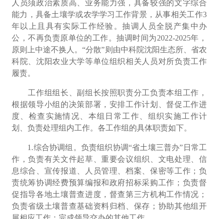
人员须政治素质高、业务能力强，具备较强的文字综合
能力，具备土壤学或农学学习工作背景，从事相关工作
3
年以上且具有实际工作经验。抽调人员全脱产集中办
公，不再负责原单位的工作。抽调时间为
2022-2025
年，
原则上中途不换人。
“
分散
”
则由中科院沈阳生态所、省农
科院、沈阳农业大学等单位组织相关人员对所负责工作
履责。
工作组组长、副组长按照职责分工负责本组工作，
根据领导小组的决策部署，安排工作计划、督促工作进
度、检查实施情况、本组日常工作、组织实施工作计
划、负责处理组内工作。各工作组的具体职责如下。
1.
综合协调组。
负责组织协调
“
省土壤三普办
”
日常工
作，负责有关文件起草、重要会议组织、文电处理、信
息综合、宣传报道、人员管理、档案、保密等工作；负
责统筹协调经费预算编报和政府招标采购工作
；
负责督
促指导各地土壤普查进度，督查第三方机构工作情况；
负责省级土壤普查基础资料归档、保存；协助其他组开
展相应工作；完成领导交办的其他工作。