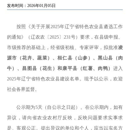
发布时间：2026年01月05日
按照《关于开展
2025
年辽宁省特色农业县遴选工作
的通知》（辽农农〔
2025
〕
231
号）要求，在县级申报、
市级推荐的基础上，经省级初核、专家评审，拟批准
凌
源市（花卉、蔬菜）、桓仁县（山参）、黑山县（肉
牛）、昌图县（花生）和康平县（红薯、肉鸭）
进入
2025
年辽宁省特色农业县建设名单。现予以公示，欢迎
社会各界监督。
公示期为
5
天（自公示之日起）。在公示期内，如有
异议，请向省农业农村厅反映，反映问题要求实事求
是、客观公正。提出异议的单位和个人，应当以实名方