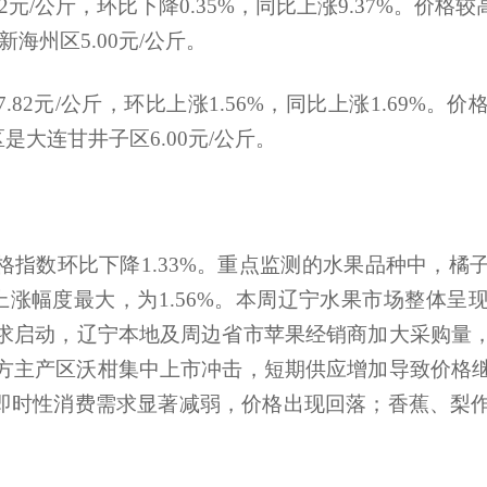
2元/公斤，环比下降0.35%，同比上涨9.37%。价格较
辽宁省农业农村厅关于2026年重点流域农...
海州区5.00元/公斤。
关于开展《辽宁省黑土地保护条例》 问卷...
辽宁省农业农村厅关于2026年重点流域农...
辽宁省农业农村厅关于2026年重点流域农...
.82元/公斤，环比上涨1.56%，同比上涨1.69%
关于辽宁省农业农村厅政府网站2025年度...
区是大连甘井子区6.00元/公斤。
辽宁省第八届中华农业英才奖拟推荐人选...
辽宁省农业农村厅关于2026年中央预算内...
关于征求《高标准农田建设指南 第8部分...
辽宁省农业农村厅关于辽宁省兽药质量检...
格指数环比下降1.33%。重点监测的水果品种中，橘
辽宁省农业农村厅关于辽宁省兽药质量检...
辽宁省农业农村厅关于2026年重点流域农...
格上涨幅度最大，为1.56%。本周辽宁水果市场整体
关于开展《辽宁省黑土地保护条例》 问卷...
求启动，辽宁本地及周边省市苹果经销商加大采购量
辽宁省农业农村厅关于2026年重点流域农...
方主产区沃柑集中上市冲击，短期供应增加导致价格
辽宁省农业农村厅关于2026年重点流域农...
、即时性消费需求显著减弱，价格出现回落；香蕉、梨
关于辽宁省农业农村厅政府网站2025年度...
辽宁省第八届中华农业英才奖拟推荐人选...
。
辽宁省农业农村厅关于2026年中央预算内...