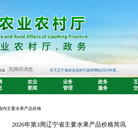
关于开展《辽宁省黑土地保护条例》 问卷...
辽宁省农业农村厅关于2026年重点流域农...
辽宁省农业农村厅关于2026年重点流域农...
无障碍浏览
关于辽宁省农业农村厅政府网站2025年度...
辽宁省第八届中华农业英才奖拟推荐人选...
网
农业
业务
政务
辽宁省农业农村厅关于2026年中央预算内...
息
要闻
管理
服务
-
-
-
-
关于征求《高标准农田建设指南 第8部分...
辽宁省农业农村厅关于辽宁省兽药质量检...
省内主要水果产品价格
辽宁省农业农村厅关于辽宁省兽药质量检...
辽宁省农业农村厅关于2026年重点流域农...
2026年第3周辽宁省主要水果产品价格简讯
关于开展《辽宁省黑土地保护条例》 问卷...
辽宁省农业农村厅关于2026年重点流域农...