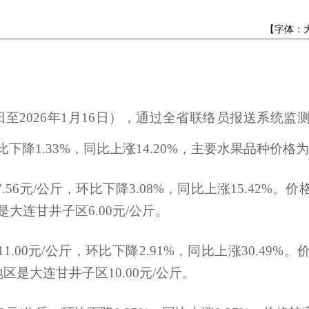
辽宁省农业农村厅关于2026年重点流域农...
关于辽宁省农业农村厅政府网站2025年度...
【字体：
辽宁省第八届中华农业英才奖拟推荐人选...
辽宁省农业农村厅关于2026年中央预算内...
关于征求《高标准农田建设指南 第8部分...
辽宁省农业农村厅关于辽宁省兽药质量检...
日至
2026
年
1
月
16
日），通过全省联络员报送系统监
辽宁省农业农村厅关于辽宁省兽药质量检...
辽宁省农业农村厅关于2026年重点流域农...
比下降1.33%，同比上涨14.20%，主要水果品种价格
关于开展《辽宁省黑土地保护条例》 问卷...
辽宁省农业农村厅关于2026年重点流域农...
56元/公斤，环比下降3.08%，同比上涨15.42%
辽宁省农业农村厅关于2026年重点流域农...
关于辽宁省农业农村厅政府网站2025年度...
是大连甘井子区6.00元/公斤。
辽宁省第八届中华农业英才奖拟推荐人选...
辽宁省农业农村厅关于2026年中央预算内...
.00元/公斤，环比下降2.91%，同比上涨30.49
关于征求《高标准农田建设指南 第8部分...
地区是大连甘井子区10.00元/公斤。
辽宁省农业农村厅关于辽宁省兽药质量检...
辽宁省农业农村厅关于辽宁省兽药质量检...