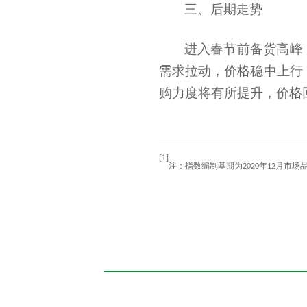
三、后期走势
进入春节前备货高峰
需求拉动，价格稳中上行
购力度将有所提升，价格
[1]
注：指数编制基期为
年
月市场
2020
12