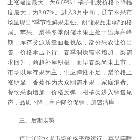
上涨幅度最大，为6.69%；橘子批发价格下降幅
度最大，为3.07%。进入3月中旬，辽宁水果市
场呈现出“季节性鲜果走强、耐储果品走弱”的格
局。苹果、梨等冬季耐储水果正处于出库高峰
期，库存货源质量面临挑战，部分果农让价出
售，价格承压下行。春季润燥需求增加，梨需
求回升，商超补库积极，而早春梨尚未上市，
市场以库存果为主，供应弹性不足，梨价格上
涨明显。香蕉作为大众刚需水果，家庭消费、
餐饮采购增加，价格反弹。柑橘类进入销售尾
声，品质下降，商户降价促销，加速清库。
三、后期走势
预计辽宁水果市场价格平稳运行。苹果等耐