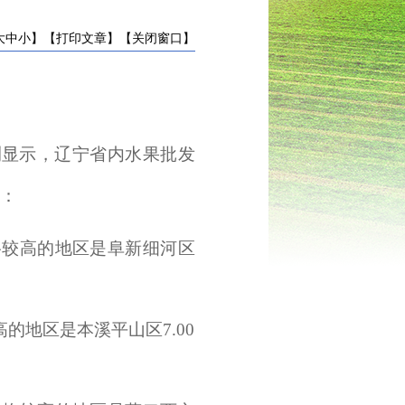
大
中
小
】
【打印文章】
【关闭窗口】
测显示，辽宁省内水果批发
为：
。价格较高的地区是阜新细河区
高的地区是本溪平山区7.00