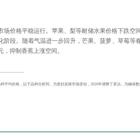
辽宁省海洋与渔业行政执法总队关于涉嫌...
关于征求《辽宁绒山羊两年三产技术规程...
辽宁省农业农村厅关于发布《辽宁省海洋...
第十一届辽宁省农作物品种审定委员会专...
市场价格平稳运行。苹果、梨等耐储水果价格下跌空
关于开展《辽宁省黑土地保护条例》 问卷...
化阶段。随着气温进一步回升，芒果、菠萝、草莓等
辽宁省农业农村厅关于遴选国家现代农业...
关于“十五五”时期省级欠发达国有农场...
元，抑制香蕉上涨空间。
辽宁省农业农村厅关于第七批省级现代农...
辽宁省农业农村厅关于注销农作物种子生...
辽宁省农业农村厅公开征求中小型海洋捕...
辽宁省海洋与渔业行政执法总队关于涉嫌...
品种平均价格，以下品种分析同。为更好反映市场变动，
2026
年调整了算法。为确保数
关于征求《辽宁绒山羊两年三产技术规程...
辽宁省农业农村厅关于发布《辽宁省海洋...
第十一届辽宁省农作物品种审定委员会专...
关于开展《辽宁省黑土地保护条例》 问卷...
辽宁省农业农村厅关于遴选国家现代农业...
关于“十五五”时期省级欠发达国有农场...
辽宁省农业农村厅关于第七批省级现代农...