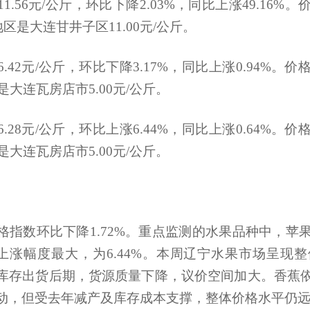
.56元/公斤，环比下降2.03%，同比上涨49.16
第十一届辽宁省农作物品种审定委员会专...
关于开展《辽宁省黑土地保护条例》 问卷...
地区是大连甘井子区11.00元/公斤。
辽宁省农业农村厅关于遴选国家现代农业...
关于“十五五”时期省级欠发达国有农场...
.42元/公斤，环比下降3.17%，同比上涨0.94%
辽宁省农业农村厅关于第七批省级现代农...
是大连瓦房店市5.00元/公斤。
辽宁省农业农村厅关于注销农作物种子生...
辽宁省农业农村厅公开征求中小型海洋捕...
.28元/公斤，环比上涨6.44%，同比上涨0.64%
辽宁省海洋与渔业行政执法总队关于涉嫌...
是大连瓦房店市5.00元/公斤。
关于征求《辽宁绒山羊两年三产技术规程...
辽宁省农业农村厅关于发布《辽宁省海洋...
第十一届辽宁省农作物品种审定委员会专...
关于开展《辽宁省黑土地保护条例》 问卷...
辽宁省农业农村厅关于遴选国家现代农业...
格指数环比下降1.72%。重点监测的水果品种中，苹
关于“十五五”时期省级欠发达国有农场...
格上涨幅度最大，为6.44%。本周辽宁水果市场呈现
辽宁省农业农村厅关于第七批省级现代农...
库存出货后期，货源质量下降，议价空间加大。香蕉
辽宁省农业农村厅关于注销农作物种子生...
辽宁省农业农村厅公开征求中小型海洋捕...
动，但受去年减产及库存成本支撑，整体价格水平仍