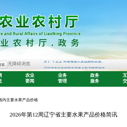
关于开展《辽宁省黑土地保护条例》 问卷...
辽宁省农业农村厅关于遴选国家现代农业...
关于“十五五”时期省级欠发达国有农场...
无障碍浏览
辽宁省农业农村厅关于第七批省级现代农...
辽宁省农业农村厅关于注销农作物种子生...
网
农业
业务
政务
辽宁省农业农村厅公开征求中小型海洋捕...
息
要闻
管理
服务
-
-
-
-
辽宁省海洋与渔业行政执法总队关于涉嫌...
关于征求《辽宁绒山羊两年三产技术规程...
省内主要水果产品价格
辽宁省农业农村厅关于发布《辽宁省海洋...
第十一届辽宁省农作物品种审定委员会专...
2026年第12周辽宁省主要水果产品价格简讯
关于开展《辽宁省黑土地保护条例》 问卷...
辽宁省农业农村厅关于遴选国家现代农业...