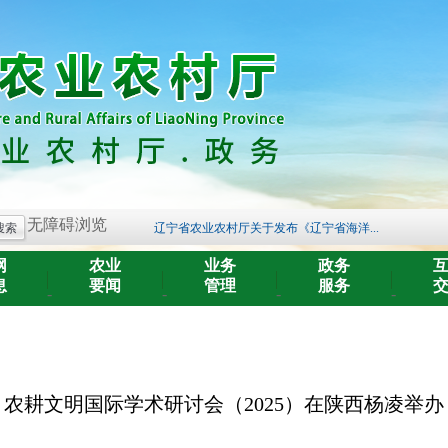
关于开展《辽宁省黑土地保护条例》 问卷...
[朝阳]凌源市农业农村局深入乡镇督导农...
[朝阳]北票市开展畜牧领域法规与系统操...
[朝阳]喀喇沁左翼蒙古族自治县召开政策...
无障碍浏览
辽宁省农业农村厅关于发布《辽宁省海洋...
2025年辽宁省农业系列中级及以下专业技...
网
农业
业务
政务
2025年辽宁省农业系列高级专业技术职务...
息
要闻
管理
服务
-
-
-
-
2025年农产品品牌培育名单公示
关于开展2025年全省农业系列职称评审答...
关于公开征求《辽宁省家庭农场名录管理...
关于开展《辽宁省黑土地保护条例》 问卷...
农耕文明国际学术研讨会（2025）在陕西杨凌举办
[朝阳]凌源市农业农村局深入乡镇督导农...
[朝阳]北票市开展畜牧领域法规与系统操...