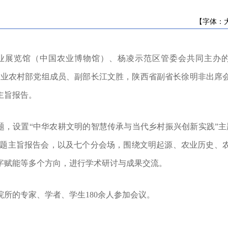
[朝阳]喀喇沁左翼蒙古族自治县召开政策...
辽宁省农业农村厅关于发布《辽宁省海洋...
【字体：
2025年辽宁省农业系列中级及以下专业技...
2025年辽宁省农业系列高级专业技术职务...
农业展览馆（中国农业博物馆）、杨凌示范区管委会共同主办
2025年农产品品牌培育名单公示
关于开展2025年全省农业系列职称评审答...
。农业农村部党组成员、副部长江文胜，陕西省副省长徐明非出席
关于公开征求《辽宁省家庭农场名录管理...
主旨报告。
关于开展《辽宁省黑土地保护条例》 问卷...
[朝阳]凌源市农业农村局深入乡镇督导农...
，设置“中华农耕文明的智慧传承与当代乡村振兴创新实践”主
[朝阳]北票市开展畜牧领域法规与系统操...
[朝阳]喀喇沁左翼蒙古族自治县召开政策...
大主题主旨报告会，以及七个分会场，围绕文明起源、农业历史、
辽宁省农业农村厅关于发布《辽宁省海洋...
字赋能等多个方向，进行学术研讨与成果交流。
2025年辽宁省农业系列中级及以下专业技...
2025年辽宁省农业系列高级专业技术职务...
2025年农产品品牌培育名单公示
的专家、学者、学生180余人参加会议。
关于开展2025年全省农业系列职称评审答...
关于公开征求《辽宁省家庭农场名录管理...