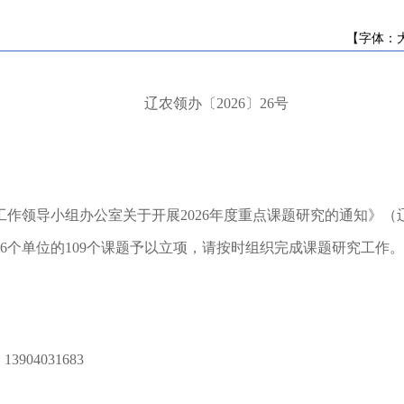
辽宁省农业农村厅关于发布《辽宁省海洋...
辽宁省农业农村厅关于2026年度辽宁省 农...
【字体：
关于2026年辽宁省高素质农民培育计划专...
公示
关于征求《梅花鹿饲养管理技术规程》等...
辽农领办
〔
2026
〕
26
号
辽宁省农业农村厅关于遴选辽宁省现代农...
公 示
辽宁省营商环境经营主体和群众调查问卷
2025年度中央对地方转移支付预算执行情...
工作领导小组办公室关于开展
2026
年度重点课题研究的通知
》（
关于开展《辽宁省黑土地保护条例》 问卷...
辽宁省农业农村厅关于发布《辽宁省海洋...
6
个单位的
109
个课题予以立项，请按时组织完成课题研究工作。
辽宁省农业农村厅关于2026年度辽宁省 农...
关于2026年辽宁省高素质农民培育计划专...
公示
关于征求《梅花鹿饲养管理技术规程》等...
辽宁省农业农村厅关于遴选辽宁省现代农...
，
13904031683
公 示
辽宁省营商环境经营主体和群众调查问卷