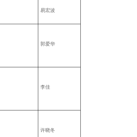
易宏波
郭爱华
李佳
许晓冬