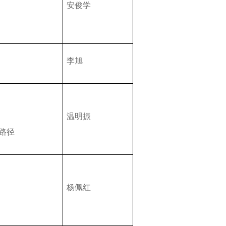
安俊学
李旭
温明振
路径
杨佩红