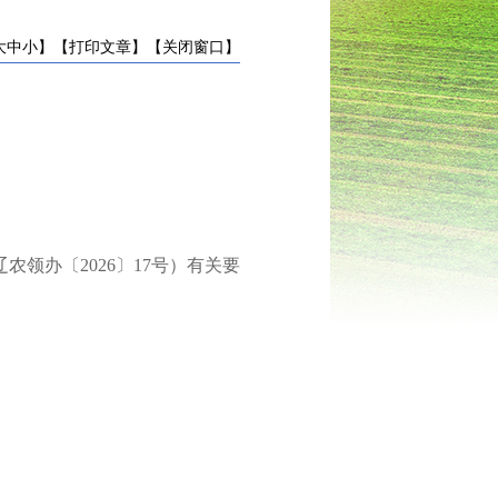
大
中
小
】
【打印文章】
【关闭窗口】
辽农领办〔
2026
〕
17
号
）有关要