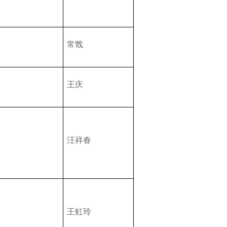
常戬
王庆
汪祥春
王虹玲