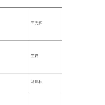
王光辉
王铎
马世林