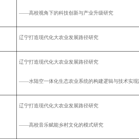
关于2026年辽宁省高素质农民培育计划专...
公示
——
高校视角下的科技创新与产业升级研究
关于征求《梅花鹿饲养管理技术规程》等...
辽宁省农业农村厅关于遴选辽宁省现代农...
公 示
辽宁打造现代化大农业发展路径研究
辽宁省营商环境经营主体和群众调查问卷
2025年度中央对地方转移支付预算执行情...
关于开展《辽宁省黑土地保护条例》 问卷...
辽宁打造现代化大农业发展路径研究
辽宁省农业农村厅关于发布《辽宁省海洋...
辽宁省农业农村厅关于2026年度辽宁省 农...
——
水陆空一体化生态农业系统的构建逻辑与技术实现
关于2026年辽宁省高素质农民培育计划专...
公示
关于征求《梅花鹿饲养管理技术规程》等...
辽宁打造现代化大农业发展路径研究
辽宁省农业农村厅关于遴选辽宁省现代农...
公 示
——
高校音乐赋能乡村文化的模式研究
辽宁省营商环境经营主体和群众调查问卷