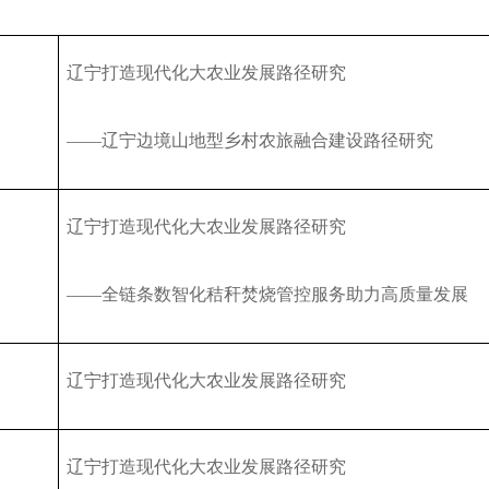
辽宁省农业农村厅关于遴选辽宁省现代农...
公 示
辽宁打造现代化大农业发展路径研究
辽宁省营商环境经营主体和群众调查问卷
2025年度中央对地方转移支付预算执行情...
关于开展《辽宁省黑土地保护条例》 问卷...
——
辽宁边境山地型乡村农旅融合建设路径研究
辽宁省农业农村厅关于发布《辽宁省海洋...
辽宁省农业农村厅关于2026年度辽宁省 农...
关于2026年辽宁省高素质农民培育计划专...
辽宁打造现代化大农业发展路径研究
公示
关于征求《梅花鹿饲养管理技术规程》等...
——
全链条数智化秸秆焚烧管控服务助力高质量发展
辽宁省农业农村厅关于遴选辽宁省现代农...
公 示
辽宁省营商环境经营主体和群众调查问卷
辽宁打造现代化大农业发展路径研究
2025年度中央对地方转移支付预算执行情...
关于开展《辽宁省黑土地保护条例》 问卷...
辽宁省农业农村厅关于发布《辽宁省海洋...
辽宁打造现代化大农业发展路径研究
辽宁省农业农村厅关于2026年度辽宁省 农...