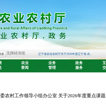
2025年度中央对地方转移支付预算执行情...
关于开展《辽宁省黑土地保护条例》 问卷...
辽宁省农业农村厅关于发布《辽宁省海洋...
辽宁省农业农村厅关于2026年度辽宁省 农...
无障碍浏览
关于2026年辽宁省高素质农民培育计划专...
网
农业
业务
政务
公示
息
要闻
管理
服务
-
-
-
-
关于征求《梅花鹿饲养管理技术规程》等...
辽宁省农业农村厅关于遴选辽宁省现代农...
公 示
辽宁省营商环境经营主体和群众调查问卷
委农村工作领导小组办公室 关于2026年度重点课
2025年度中央对地方转移支付预算执行情...
关于开展《辽宁省黑土地保护条例》 问卷...