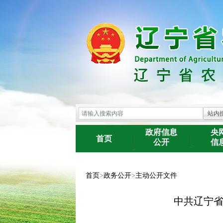
政府信息
央
首页
公开
信
-
-
首页
>
政务公开
>
主动公开文件
中共辽宁省