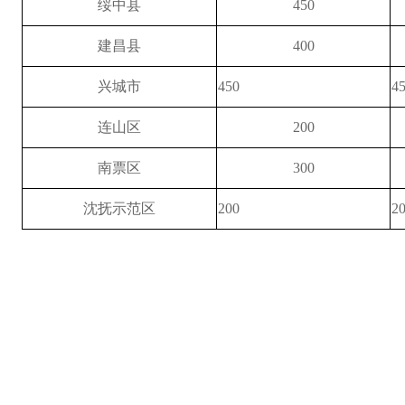
绥中县
450
建昌县
400
兴城市
450
4
连山区
200
南票区
300
沈抚示范区
200
2