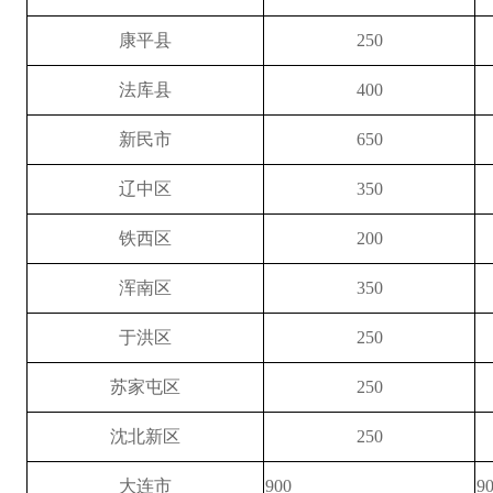
康平县
250
法库县
400
新民市
650
辽中区
350
铁西区
200
浑南区
350
于洪区
250
苏家屯区
250
沈北新区
250
大连市
900
9