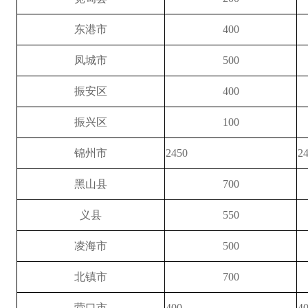
东港市
400
凤城市
500
振安区
400
振兴区
100
锦州市
2450
2
黑山县
700
义
县
550
凌海市
500
北镇市
700
营口市
400
4