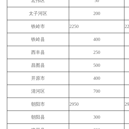
宏伟区
50
太子河区
200
铁岭市
2250
2
铁岭县
400
西丰县
250
昌图县
500
开原市
400
清河区
700
朝阳市
2950
2
朝阳县
300