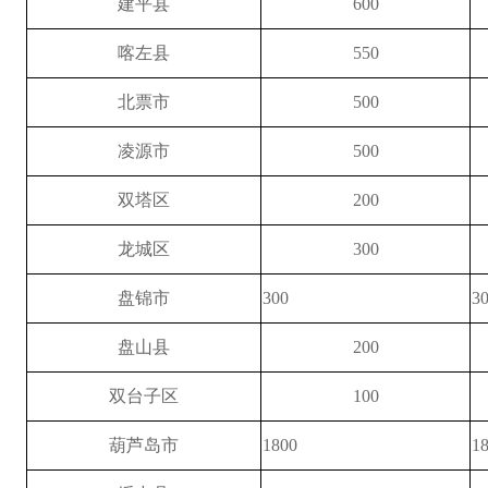
建平县
600
喀左县
550
北票市
500
凌源市
500
双塔区
200
龙城区
300
盘锦市
300
3
盘山县
200
双台子区
100
葫芦岛市
1800
1