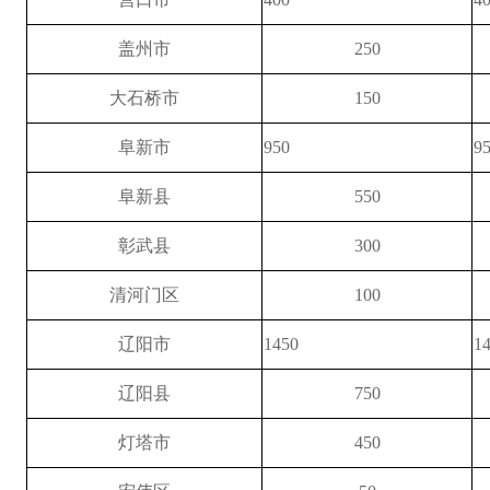
盖州市
250
大石桥市
150
阜新市
950
9
阜新县
550
彰武县
300
清河门区
100
辽阳市
1450
1
辽阳县
750
灯塔市
450