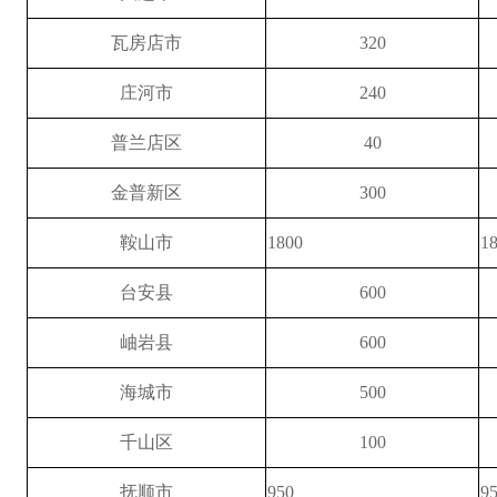
瓦房店市
320
庄河市
240
普兰店区
40
金普新区
300
鞍山市
1800
1
台安县
600
岫岩县
600
海城市
500
千山区
100
抚顺市
950
9