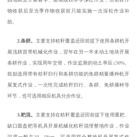
物收获后至当季作物收获前只能实施一次深松作业补
助。
2.
条耕。
主要支持秸秆覆盖还田前提下
使用条
耕机开
展浅耕苗带机械化作业，翌年在另一半未动土地块开展
条耕作业，实现周年交替，作业监测的动土率应≤
50%
。
鼓励选用带有秸秆归行和条耕功能的免耕精量播种机开
展复式作业，一次性完成秸秆归行、条耕、免耕播种等
环节，也可选用相应机具分步作业。
3.
耙混。
主要支持在秸秆覆盖还田前提下使用重耙、
缺口圆盘耙等机具开展机械化秸秆混埋整地作业，
作业
深度一般在
10
—
18cm
。可选用联合整地机开展复式作