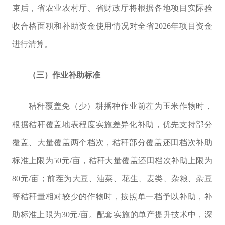
束后，省农业农村厅、省财政厅将根据各地项目实际验
收合格面积和补助资金使用情况对全省
2026
年项目资金
进行清算。
（三）作业补助标准
秸秆覆盖免（少）耕播种作业前茬为玉米作物时，
根据
秸秆覆盖地表程度实施差异化补助，优先支持
部分
覆盖、大量覆盖两个档次，秸秆部分覆盖
还田
档次补助
标准上限为
50
元
/
亩，秸秆大量覆盖
还田
档次补助上限为
80
元
/
亩；前茬为大豆、油菜、花生、麦类、杂粮、杂豆
等秸秆量相对较少的作物时，按照单一档予以补助，补
助标准上限为
30
元
/
亩。配套实施的单产提升技术中，深