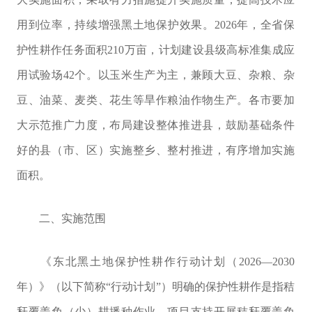
用到位率
，持续增强黑土地保护效果。
2026
年，全省保
护性耕作任务面积
210
万亩，计划建设县级高标准集成应
用试验场
42
个。以玉米生产为主，兼顾大豆、杂粮、杂
豆、油菜、麦类、花生等旱作粮油作物生产。各市要加
大示范推广力度，布局建设整体推进县，鼓励基础条件
好的县（市、区）实施整乡、整村推进，有序增加实施
面积。
二、
实施范围
《东北黑土地保护性耕作行动计划（
2026—2030
年）》（以下简称“行动计划”）明确的保护性耕作是指
秸
秆覆盖免（少）耕播种作业
。项目
支持开展秸秆覆盖免