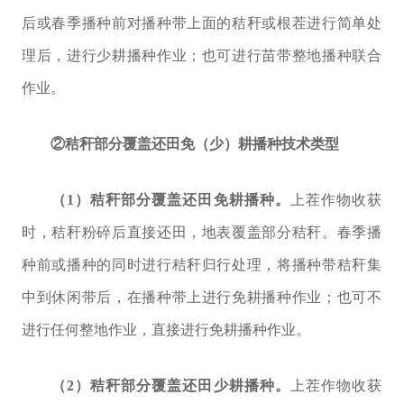
后或春季播种前对播种带上面的秸秆或根茬进行简单处
理后，进行少耕播种作业；也可进行苗带整地播种联合
作业。
②
秸秆部分覆盖还田免（少）耕播种技术类型
（
1
）秸秆部分覆盖还田免耕播种。
上茬作物收获
时，秸秆粉碎后直接还田，地表覆盖部分秸秆。春季播
种前或播种的同时进行秸秆归行处理，将播种带秸秆集
中到休闲带后，在播种带上进行免耕播种作业；也可
不
进行任何整地作业
，直接进行免耕播种作业。
（
2
）秸秆部分覆盖还田少耕播种。
上茬作物收获