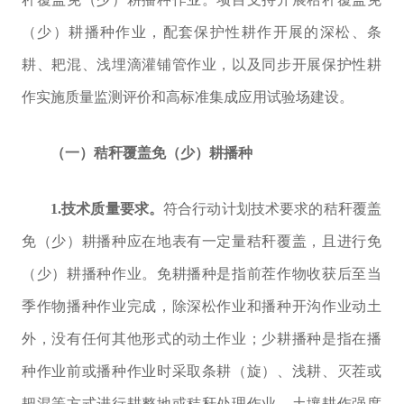
（少）耕播种作业，配套保护性耕作开展的深松、条
耕、耙混、
浅埋滴灌铺管作业，以及同步开展保护性耕
作
实施质量监测评价和
高标准集成应用试验场
建设。
（一）秸秆覆盖免（少）耕播种
1.
技术质量要求。
符合行动计划技术要求的秸秆覆盖
免（少）耕播种应在地表有一定量秸秆覆盖，且进行免
（少）耕播种作业。免耕播种是指前茬作物收获后至当
季作物播种作业完成，除深松作业和播种开沟作业动土
外，没有任何其他形式的动土作业；少耕播种是指在播
种作业前或播种作业时采取条耕（旋）、浅耕、灭茬或
耙混等方式进行耕整地或秸秆处理作业，土壤耕作强度