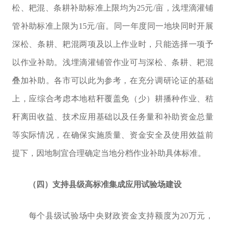
松、耙混、条耕补助标准上限均为
25
元
/
亩，浅埋滴灌铺
管补助标准上限为
15
元
/
亩。同一年度同一地块同时开展
深松、条耕、耙混两项及以上作业时，只能选择一项予
以作业补助。浅埋滴灌铺管作业可与深松、条耕、耙混
叠加补助。
各市可以此为参考，在充分调研论证的基础
上，应综合考虑本地秸秆覆盖免（少）耕播种作业、秸
秆离田收益、技术应用基础以及任务量和补助资金总量
等实际情况，在确保实施质量、资金安全及使用效益前
提下，因地制宜合理确定当地
分档作业补助
具体标准。
（四）支持县级高标准集成应用试验场建设
每个县级试验场中央财政资金支持
额度为
20
万元，