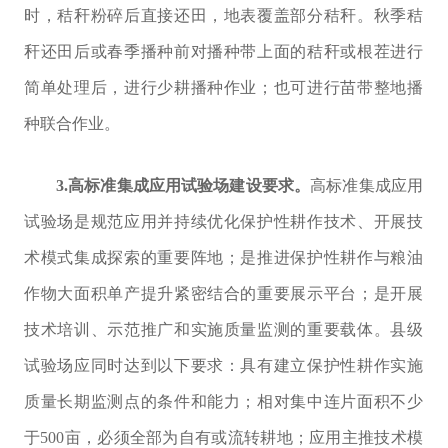
时，秸秆粉碎后直接还田，地表覆盖部分秸秆。秋季秸
秆还田后或春季播种前对播种带上面的秸秆或根茬进行
简单处理后，进行少耕播种作业；也可进行苗带整地播
种联合作业。
3.
高标准集成应用试验场建设要求。
高标准集成应用
试验场是规范应用并持续优化保护性耕作技术、开展技
术模式集成探索的重要阵地；是推进保护性耕作与粮油
作物大面积单产提升紧密结合的重要展示平台；是开展
技术培训、示范推广和实施质量监测的重要载体。县级
试验场应同时达到以下要求：具有建立保护性耕作实施
质量长期监测点的条件和能力；相对集中连片面积不少
于
500
亩
，
必须全部为自有或流转耕地
；应用
主推技术模