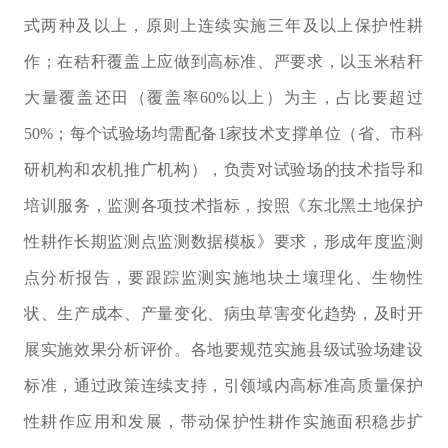
式两种及以上，原则上连续实施三年及以上保护性耕
作；
在秸秆覆盖上应做到高标准、严要求，以玉米秸秆
大量覆盖还田（覆盖率
60%
以上）为主，占比要超过
50%
；
每个试验场均需配备
1
家技术支撑单位（
省、市科
研机构和农机推广机构
）
，
负责对
试验场
的技术指导和
培训服务，监测各项技术指标，按照《东北黑土地保护
性耕作长期监测点监测数据模板》要求，形成年度监测
点分析报告，要跟踪监测实施地块
土壤理化、生物性
状、生产成本、产量变化、病虫草害变化趋势，及时开
展实施效果分析评价
。
各地要规范实施
县级试验场
建设
标准，
通过政策连续支持，引领域内高标准高质量保护
性耕作应用和发展，带动保护性耕作实施面积稳步扩