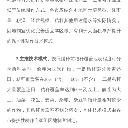
低于传统耕作方式。各市应结合本地区土壤类型、降雨
量、积温、经营规模、秸秆其他用途需求等实际情况，
因地制宜优化完善适宜本区域、有利于大面积单产提升
的保护性耕作技术模式。
2.
主推技术模式。
按照播种前秸秆覆盖地表程度可分
为两种类型，前茬为玉米作物，
一是
秸秆部分覆盖还
田，秸秆覆盖率在
30%
（含）—
60%
（不含）；
二是
秸秆
大量覆盖还田
，秸秆覆盖率达到
60%
及以上。前茬为大
豆、油菜、花生、麦类、杂粮、杂豆等秸秆量相对较少
的作物，其秸秆覆盖率不划分档次，具体技术模式由各
市保护性耕作专家组因地制宜制定。