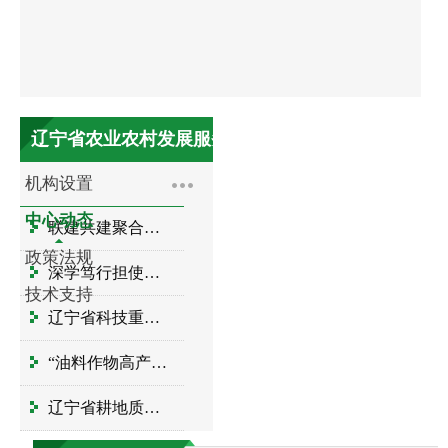
辽宁省农业农村发展服务中心
机构设置
中心动态
联建共建聚合力 科普服务惠民生——水产志愿...
政策法规
深学笃行担使命 守土护田建新功
技术支持
辽宁省科技重大专项“优质高产茸用梅花鹿分...
“油料作物高产”技先行——朝阳市农广校成...
辽宁省耕地质量监测保护中心开展科学施肥调...